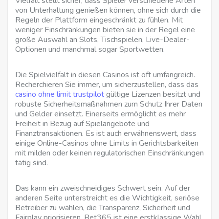
Vielfalt stellt sicher, dass Spieler verschiedene Arten
von Unterhaltung genießen können, ohne sich durch die
Regeln der Plattform eingeschränkt zu fühlen. Mit
weniger Einschränkungen bieten sie in der Regel eine
große Auswahl an Slots, Tischspielen, Live-Dealer-
Optionen und manchmal sogar Sportwetten.
Die Spielvielfalt in diesen Casinos ist oft umfangreich.
Recherchieren Sie immer, um sicherzustellen, dass das
casino ohne limit trustpilot
gültige Lizenzen besitzt und
robuste Sicherheitsmaßnahmen zum Schutz Ihrer Daten
und Gelder einsetzt. Einerseits ermöglicht es mehr
Freiheit in Bezug auf Spielangebote und
Finanztransaktionen. Es ist auch erwähnenswert, dass
einige Online-Casinos ohne Limits in Gerichtsbarkeiten
mit milden oder keinen regulatorischen Einschränkungen
tätig sind.
Das kann ein zweischneidiges Schwert sein. Auf der
anderen Seite unterstreicht es die Wichtigkeit, seriöse
Betreiber zu wählen, die Transparenz, Sicherheit und
Fairplay priorisieren. Bet365 ist eine erstklassige Wahl