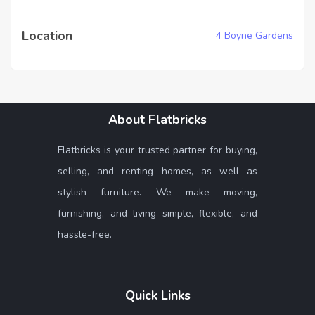
Location
4 Boyne Gardens
About Flatbricks
Flatbricks is your trusted partner for buying,
selling, and renting homes, as well as
stylish furniture. We make moving,
furnishing, and living simple, flexible, and
hassle-free.
Quick Links