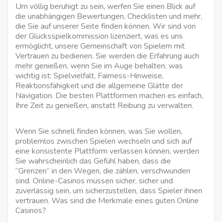
Um völlig beruhigt zu sein, werfen Sie einen Blick auf
die unabhängigen Bewertungen, Checklisten und mehr,
die Sie auf unserer Seite finden können. Wir sind von
der Glücksspielkommission lizenziert, was es uns
ermöglicht, unsere Gemeinschaft von Spielern mit
Vertrauen zu bedienen. Sie werden die Erfahrung auch
mehr genießen, wenn Sie im Auge behalten, was
wichtig ist: Spielvielfalt, Fairness-Hinweise,
Reaktionsfähigkeit und die allgemeine Glätte der
Navigation. Die besten Plattformen machen es einfach,
Ihre Zeit zu genießen, anstatt Reibung zu verwalten.
Wenn Sie schnell finden können, was Sie wollen,
problemlos zwischen Spielen wechseln und sich auf
eine konsistente Plattform verlassen können, werden
Sie wahrscheinlich das Gefühl haben, dass die
“Grenzen” in den Wegen, die zählen, verschwunden
sind. Online-Casinos müssen sicher, sicher und
zuverlässig sein, um sicherzustellen, dass Spieler ihnen
vertrauen. Was sind die Merkmale eines guten Online
Casinos?